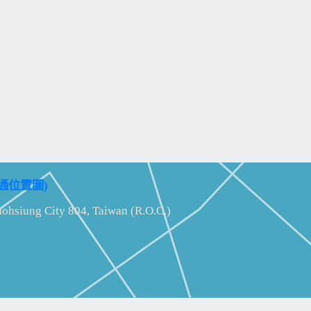
通位置圖)
aohsiung City 804, Taiwan (R.O.C.)