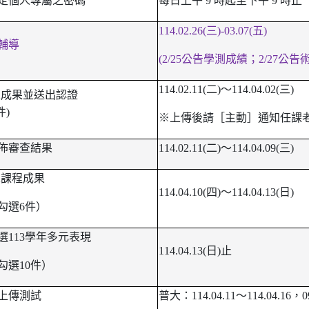
定個人專屬之密碼
每日上午 9 時起至下午 9 時止
114.02.26(
三)-03.07(五)
輔導
(2/25
公告學測成績；2/27公告
114.02.11(
二)～114.04.02(三)
-2成果並送出認證
件)
※上傳後請［主動］通知任課
佈審查結果
114.02.11(
二)～114.04.09(三)
-2課程成果
114.04.10(
四)～114.04.13(日)
勾選6件）
選113學年多元表現
114.04.13(
日)止
勾選10件）
上傳測試
普大：114.04.11～114.04.16，09: