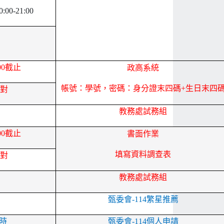
00-21:00
:00截止
政高系統
帳號：學號，密碼：身分證末四碼+生日末四
校對
教務處試務組
:00截止
書面作業
填寫資料調查表
校對
教務處試務組
甄委會-114繁星推薦
 時
甄委會-114個人申請