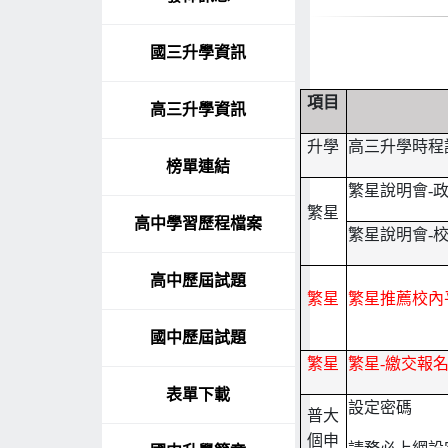
國三升學資訊
項目
高三升學資訊
升學
高三升學時程
榜單連結
繁星說明會-
繁星
高中學習歷程檔案
繁星說明會-
高中歷屆試題
繁星
繁星推薦校內
國中歷屆試題
繁星
繁星-繳交報
表單下載
設定密碼
普大
個申