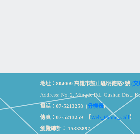
地址：804009 高雄市鼓山區明德路2號
(交
Address: No. 2, Mingde Rd., Gushan Dist., K
電話：07-5213258
(
分機表
)
傳真：07-5213259
【
Web_Phone_Call
】
瀏覽總計：
15333897
資訊安全
免責及隱私權宣告