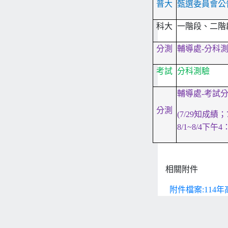
普大
甄選委員會公
科大
一階段、二階
分測
輔導處-分科測
考試
分科測驗
輔導處-考試分
分測
(7/29
知成績；7
8/1~8/4下午
相關附件
附件檔案:114