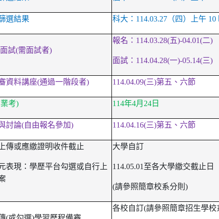
篩選結果
科大：114.03.27（四）上午 10
報名：114.03.28(五)-04.01(二)
面試(需面試者)
面試：114.04.28(一)-05.14(三)
審資料講座(通過一階段者)
114.04.09(
三)第五、六節
業考)
114
年4月24日
與討論(自由報名參加)
114.04.16(
三)第五、六節
上傳或應繳證明收件截止
大學自訂
元表現：學歷平台勾選或自行上
114.05.01
至各大學繳交截止日
案
(
請參照簡章校系分則)
各校自訂
(
請參照簡章招生學校
傳(或勾選)學習歷程備審