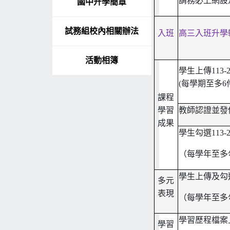
請務必上網設
國中升學簡章
試務組校內相關辦法
入班
高三入班升學
活動相簿
學生上傳113
(每學期至多6
課程
學習
教師認證並發
成果
學生勾選113
（每學年至多
學生上傳及勾
多元
表現
（每學年至多
學習歷程檔案
學習