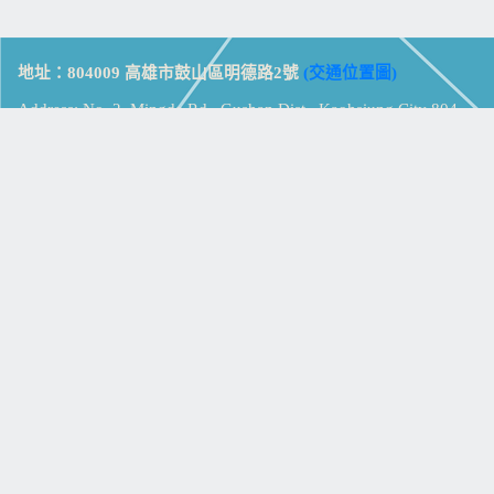
地址：804009 高雄市鼓山區明德路2號
(交通位置圖)
Address: No. 2, Mingde Rd., Gushan Dist., Kaohsiung City 804,
Taiwan (R.O.C.)
電話：07-5213258
(
分機表
)
傳真：07-5213259
【
Web_Phone_Call
】
瀏覽總計：
15363123
資訊安全
免責及隱私權宣告
版權所有：高雄市立鼓山高級中學
© Zsystem Design.