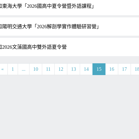
知東海大學「2026國高中夏令營暨外語課程」
知陽明交通大學「2026解剖學實作體驗研習營」
知2026文藻國高中雙外語夏令營
«
1
...
10
11
12
13
14
15
16
17
1