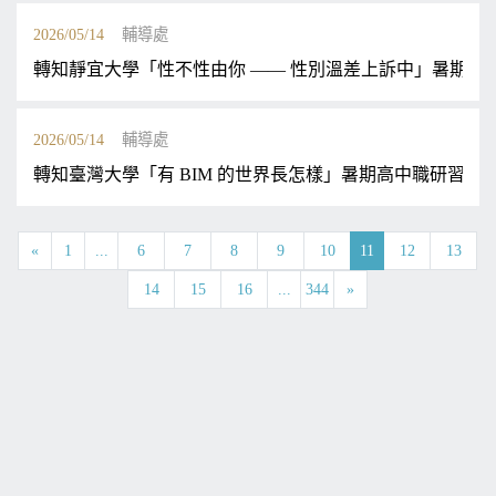
2026/05/14
輔導處
轉知靜宜大學「性不性由你 —— 性別溫差上訴中」暑期學
2026/05/14
輔導處
轉知臺灣大學「有 BIM 的世界長怎樣」暑期高中職研習營
«
1
...
6
7
8
9
10
11
12
13
14
15
16
...
344
»