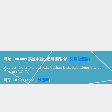
地址：804009 高雄市鼓山區明德路2號
(交通位置圖)
Address: No. 2, Mingde Rd., Gushan Dist., Kaohsiung City 804,
Taiwan (R.O.C.)
電話：07-5213258
(
分機表
)
傳真：07-5213259
【
Web_Phone_Call
】
瀏覽總計：
15318700
資訊安全
免責及隱私權宣告