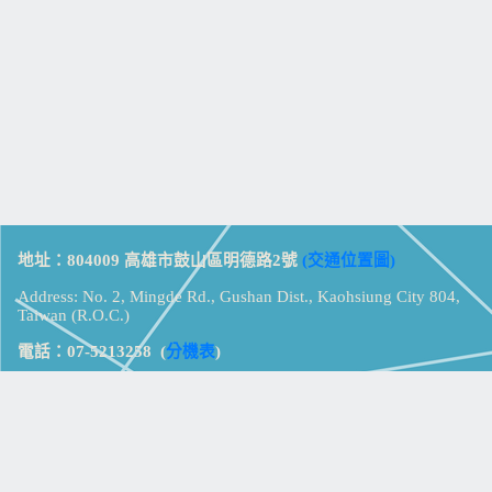
地址：804009 高雄市鼓山區明德路2號
(交通位置圖)
Address: No. 2, Mingde Rd., Gushan Dist., Kaohsiung City 804,
Taiwan (R.O.C.)
電話：07-5213258
(
分機表
)
傳真：07-5213259
【
Web_Phone_Call
】
瀏覽總計：
15364590
資訊安全
免責及隱私權宣告