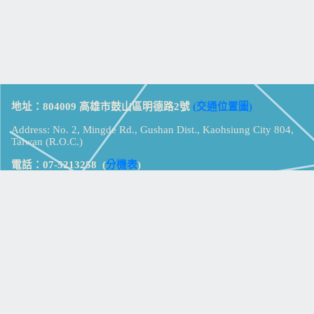
地址：804009 高雄市鼓山區明德路2號
(交通位置圖)
Address: No. 2, Mingde Rd., Gushan Dist., Kaohsiung City 804,
Taiwan (R.O.C.)
電話：07-5213258
(
分機表
)
傳真：07-5213259
【
Web_Phone_Call
】
瀏覽總計：
15329269
資訊安全
免責及隱私權宣告
版權所有：高雄市立鼓山高級中學
© Zsystem Design.