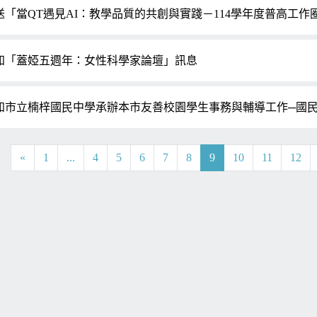
送「當QT遇見AI：教學品質的共創與實踐－114學年度普高工
知「蓋婭五週年：女性科學家論壇」訊息
知市立楠梓國民中學承辦本市友善校園學生事務與輔導工作─國民
«
1
...
4
5
6
7
8
9
10
11
12