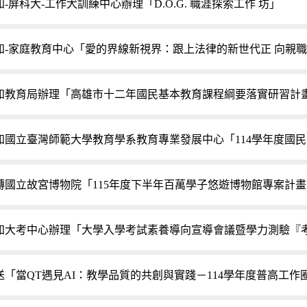
知-屏科大-工作犬訓練中心辦理「D.O.G. 職涯探索工作 坊」
知-家庭教育中心「愛的界線新視界：跟上法律的新世代正 向親
知教育局辦理「高雄市十二年國民基本教育課程綱要落實研習計畫
知國立臺灣師範大學教育學系教育專業發展中心「114學年度國
轉國立故宮博物院「115年度下半年百萬學子悠遊博物館專案計
知大考中心辦理「大學入學考試素養導向宣導會議暨學力測驗『
送「當QT遇見AI：教學品質的共創與實踐－114學年度普高工