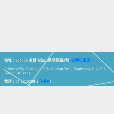
地址：804009 高雄市鼓山區明德路2號
(交通位置圖)
Address: No. 2, Mingde Rd., Gushan Dist., Kaohsiung City 804,
Taiwan (R.O.C.)
電話：07-5213258
(
分機表
)
傳真：07-5213259
【
Web_Phone_Call
】
瀏覽總計：
15365560
資訊安全
免責及隱私權宣告