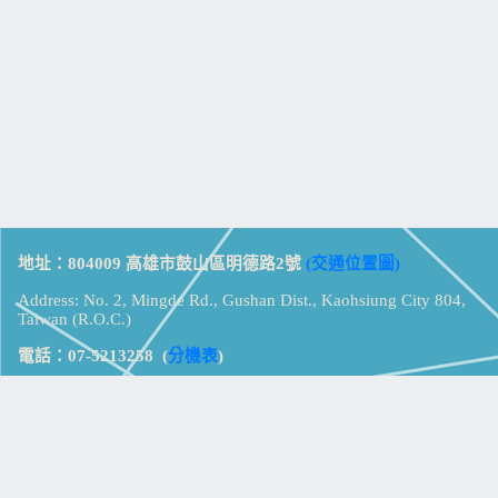
地址：804009 高雄市鼓山區明德路2號
(交通位置圖)
Address: No. 2, Mingde Rd., Gushan Dist., Kaohsiung City 804,
Taiwan (R.O.C.)
電話：07-5213258
(
分機表
)
傳真：07-5213259
【
Web_Phone_Call
】
瀏覽總計：
15384374
資訊安全
免責及隱私權宣告