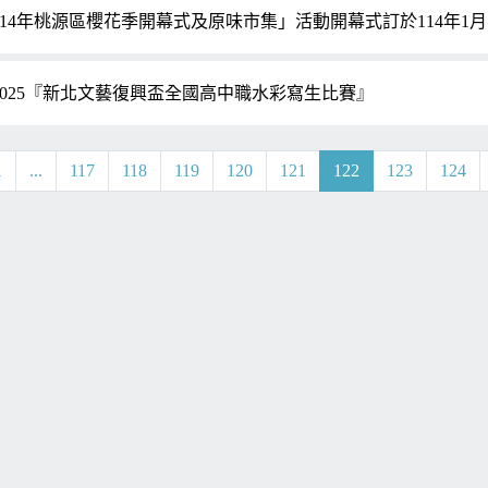
114年桃源區櫻花季開幕式及原味市集」活動開幕式訂於114年1月1
2025『新北文藝復興盃全國高中職水彩寫生比賽』
1
...
117
118
119
120
121
122
123
124