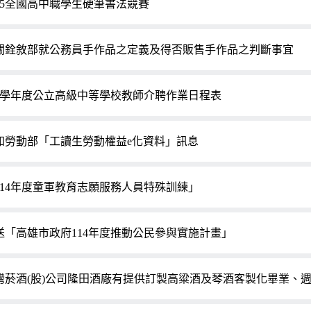
025全國高中職學生硬筆書法競賽
關銓敘部就公務員手作品之定義及得否販售手作品之判斷事宜
14學年度公立高級中等學校教師介聘作業日程表
知勞動部「工讀生勞動權益e化資料」訊息
114年度童軍教育志願服務人員特殊訓練」
送「高雄市政府114年度推動公民參與實施計畫」
灣菸酒(股)公司隆田酒廠有提供訂製高粱酒及琴酒客製化畢業、