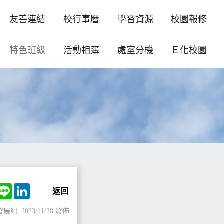
友善連結
校行事曆
學習資源
校園報修
特色班級
活動相簿
處室分機
Ｅ化校園
ok
witter
Line
LinkedIn
返回
發展組
2023/11/28 發佈