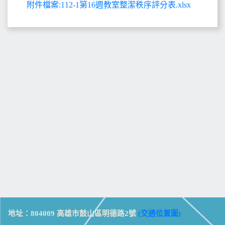
附件檔案:112-1第16週教室整潔秩序評分表.xlsx
地址：804009 高雄市鼓山區明德路2號
(交通位置圖)