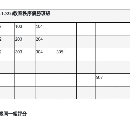
8-12/22)教室秩序優勝班級
2
103
104
2
203
204
2
303
304
305
507
級同一組評分