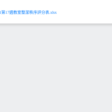
-1第17週教室整潔秩序評分表.xlsx