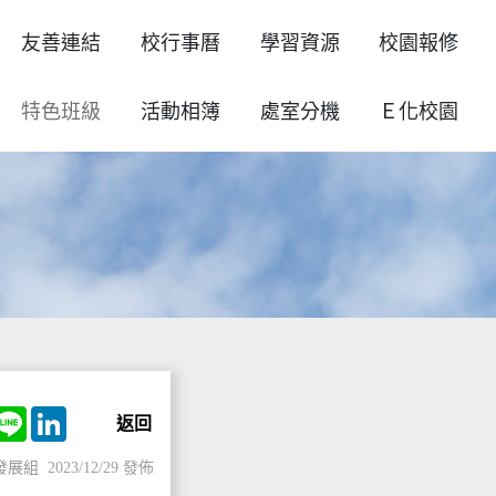
友善連結
校行事曆
學習資源
校園報修
特色班級
活動相簿
處室分機
Ｅ化校園
ok
witter
Line
LinkedIn
返回
發展組
2023/12/29 發佈