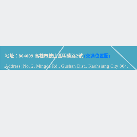
地址：804009 高雄市鼓山區明德路2號
(交通位置圖)
Address: No. 2, Mingde Rd., Gushan Dist., Kaohsiung City 804,
Taiwan (R.O.C.)
電話：07-5213258
(
分機表
)
傳真：07-5213259
【
Web_Phone_Call
】
瀏覽總計：
15372639
資訊安全
免責及隱私權宣告
版權所有：高雄市立鼓山高級中學
© Zsystem Design.