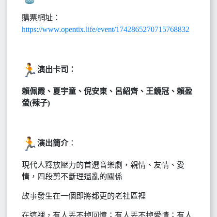
購票網址：
https://www.opentix.life/event/1742865270715768832
演出卡司
：
賴佩霞、夏宇童、倪安東、呂紹齊、王鏡冠、賴盈
螢(辣子)
演出簡介
：
現代人釋放壓力的首選音樂劇，親情、友情、愛
情，四段剪不斷理還亂的關係
故事發生在一個即將都更的老社區裡
在這裡，有人丟不掉回憶；有人丟不掉愛情；有人