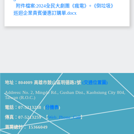
附件檔案:2024全民大劇團《瘋電》+《倒垃圾》
巡迴企業貴賓優惠訂購單.docx
地址：804009 高雄市鼓山區明德路2號
(交通位置圖)
Address: No. 2, Mingde Rd., Gushan Dist., Kaohsiung City 804,
Taiwan (R.O.C.)
電話：07-5213258
(
分機表
)
傳真：07-5213259
【
Web_Phone_Call
】
瀏覽總計：
15366049