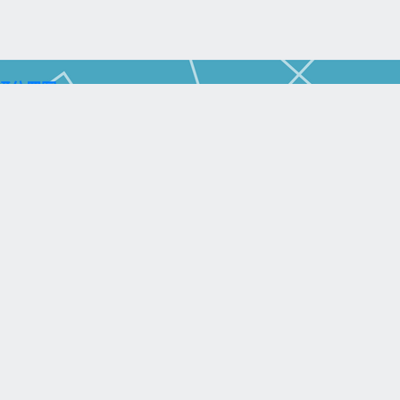
通位置圖)
aohsiung City 804, Taiwan (R.O.C.)