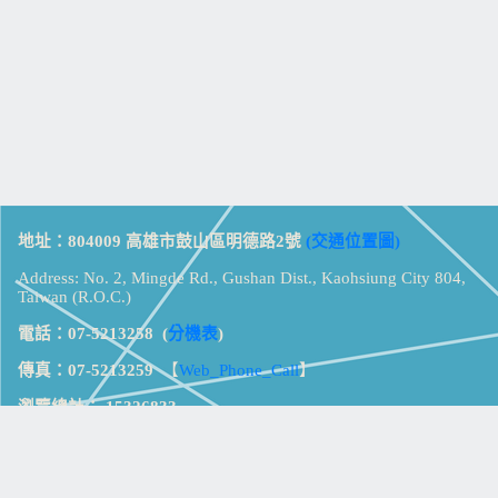
地址：804009 高雄市鼓山區明德路2號
(交通位置圖)
Address: No. 2, Mingde Rd., Gushan Dist., Kaohsiung City 804,
Taiwan (R.O.C.)
電話：07-5213258
(
分機表
)
傳真：07-5213259
【
Web_Phone_Call
】
瀏覽總計：
15326833
資訊安全
免責及隱私權宣告
版權所有：高雄市立鼓山高級中學