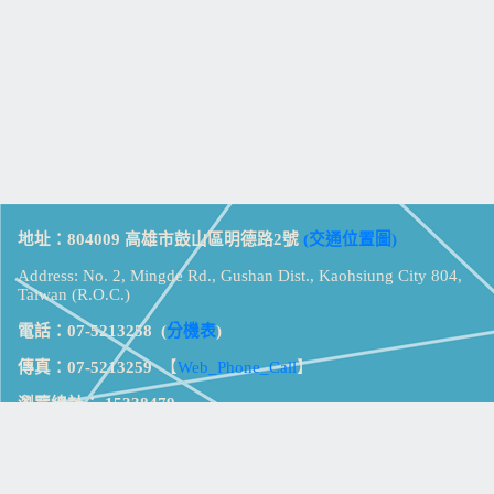
地址：804009 高雄市鼓山區明德路2號
(交通位置圖)
Address: No. 2, Mingde Rd., Gushan Dist., Kaohsiung City 804,
Taiwan (R.O.C.)
電話：07-5213258
(
分機表
)
傳真：07-5213259
【
Web_Phone_Call
】
瀏覽總計：
15338479
資訊安全
免責及隱私權宣告
版權所有：高雄市立鼓山高級中學