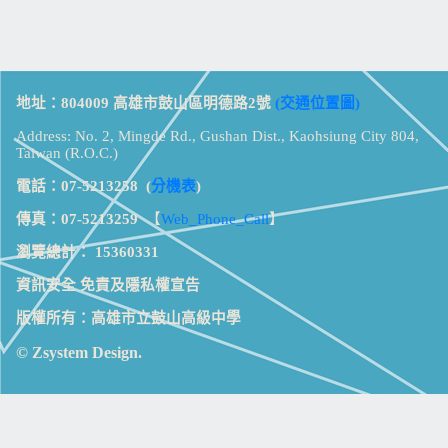
地址：804009 高雄市鼓山區明德路2號
(交通位置圖)
Address: No. 2, Mingde Rd., Gushan Dist., Kaohsiung City 804,
Taiwan (R.O.C.)
電話：07-5213258
(
分機表
)
傳真：07-5213259
【
Web_Phone_Call
】
瀏覽總計：
15360331
資訊安全
免責及隱私權宣告
版權所有：高雄市立鼓山高級中學
© Zsystem Design.