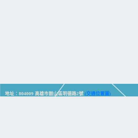
地址：804009 高雄市鼓山區明德路2號
(交通位置圖)
Address: No. 2, Mingde Rd., Gushan Dist., Kaohsiung City 804,
Taiwan (R.O.C.)
電話：07-5213258
(
分機表
)
傳真：07-5213259
【
Web_Phone_Call
】