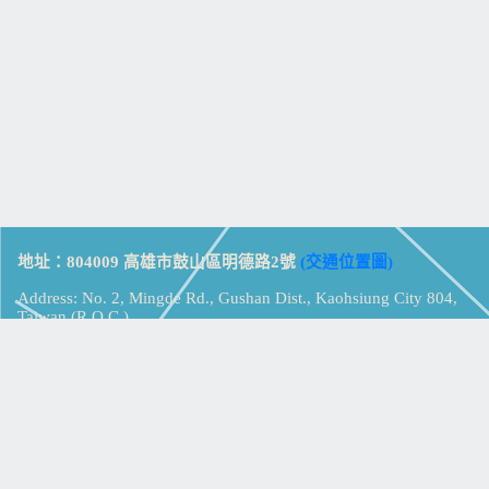
地址：804009 高雄市鼓山區明德路2號
(交通位置圖)
Address: No. 2, Mingde Rd., Gushan Dist., Kaohsiung City 804,
Taiwan (R.O.C.)
電話：07-5213258
(
分機表
)
傳真：07-5213259
【
Web_Phone_Call
】
瀏覽總計：
15366499
資訊安全
免責及隱私權宣告