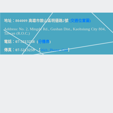
地址：804009 高雄市鼓山區明德路2號
(交通位置圖)
Address: No. 2, Mingde Rd., Gushan Dist., Kaohsiung City 804,
Taiwan (R.O.C.)
電話：07-5213258
(
分機表
)
傳真：07-5213259
【
Web_Phone_Call
】
瀏覽總計：
15363062
資訊安全
免責及隱私權宣告
版權所有：高雄市立鼓山高級中學
© Zsystem Design.