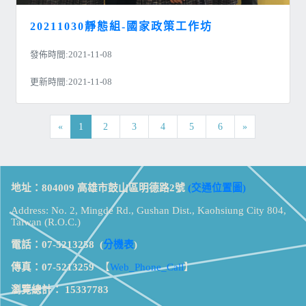
20211030靜態組-國家政策工作坊
發佈時間:2021-11-08
更新時間:2021-11-08
«
1
2
3
4
5
6
»
地址：804009 高雄市鼓山區明德路2號
(交通位置圖)
Address: No. 2, Mingde Rd., Gushan Dist., Kaohsiung City 804,
Taiwan (R.O.C.)
電話：07-5213258
(
分機表
)
傳真：07-5213259
【
Web_Phone_Call
】
瀏覽總計：
15337783