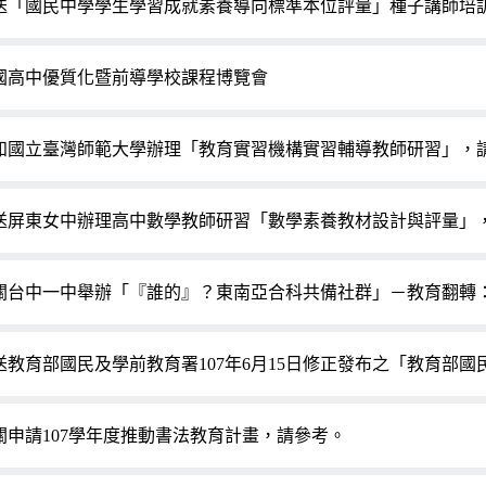
送「國民中學學生學習成就素養導向標準本位評量」種子講師培
國高中優質化暨前導學校課程博覽會
知國立臺灣師範大學辦理「教育實習機構實習輔導教師研習」，
送屏東女中辦理高中數學教師研習「數學素養教材設計與評量」
關台中一中舉辦「『誰的』？東南亞合科共備社群」－教育翻轉
送教育部國民及學前教育署107年6月15日修正發布之「教育部
關申請107學年度推動書法教育計畫，請參考。