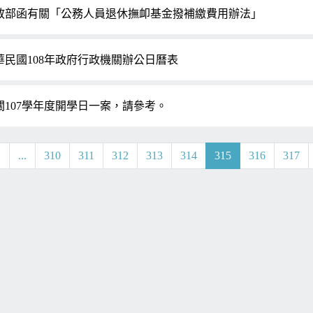
敘部函有關「公務人員退休撫卹基金撥補繳費用辦法」
華民國108年政府行政機關辦公日曆表
關107學年度開學日一案，請參考。
1
...
310
311
312
313
314
315
316
317