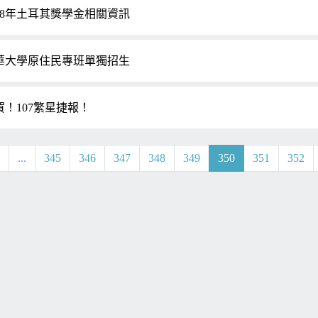
018年土耳其獎學金相關資訊
華大學原住民專班單獨招生
賀！107繁星捷報！
1
...
345
346
347
348
349
350
351
352