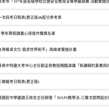
送本市「107年度各級學校交通安全教育宣導學藝競賽 活動實施
一次段考日程表(更正版)&配分參考表
06 學年寒假讀書心得寫作獲獎名單
台灣餐桌文化 倡求世界和平」高峰會實施計畫
梓高中特邀大考中心主任劉孟奇教授親臨演講「新課綱的素養與
三模擬考日程表(更正版)
西國民中學邀請王政忠主任辦理「 MAPS教學法-三層次提問設