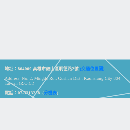
地址：804009 高雄市鼓山區明德路2號
(交通位置圖)
Address: No. 2, Mingde Rd., Gushan Dist., Kaohsiung City 804,
Taiwan (R.O.C.)
電話：07-5213258
(
分機表
)
傳真：07-5213259
【
Web_Phone_Call
】
瀏覽總計：
15370923
資訊安全
免責及隱私權宣告