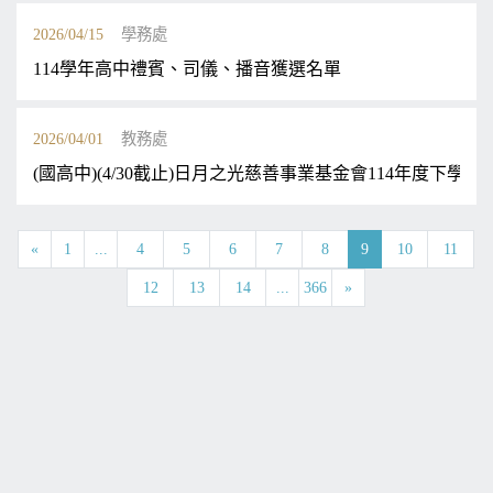
2026/04/15
學務處
114學年高中禮賓、司儀、播音獲選名單
2026/04/01
教務處
(國高中)(4/30截止)日月之光慈善事業基金會114年度下學
«
1
...
4
5
6
7
8
9
10
11
12
13
14
...
366
»