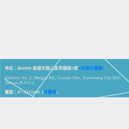
地址：804009 高雄市鼓山區明德路2號
(交通位置圖)
Address: No. 2, Mingde Rd., Gushan Dist., Kaohsiung City 804,
Taiwan (R.O.C.)
電話：07-5213258
(
分機表
)
傳真：07-5213259
【
Web_Phone_Call
】
瀏覽總計：
15318537
資訊安全
免責及隱私權宣告