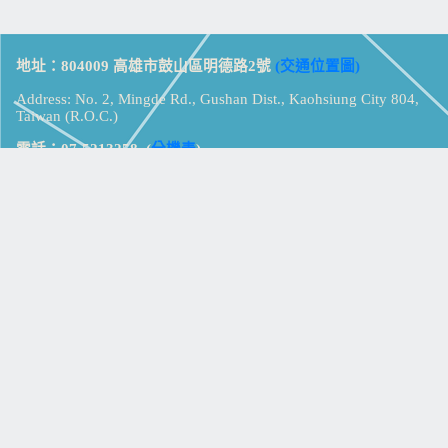
地址：804009 高雄市鼓山區明德路2號
(交通位置圖)
Address: No. 2, Mingde Rd., Gushan Dist., Kaohsiung City 804,
Taiwan (R.O.C.)
電話：07-5213258
(
分機表
)
傳真：07-5213259
【
Web_Phone_Call
】
瀏覽總計：
15447056
資訊安全
免責及隱私權宣告
版權所有：高雄市立鼓山高級中學
© Zsystem Design.