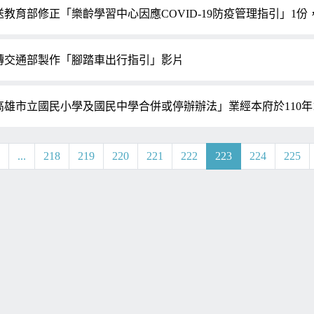
送教育部修正「樂齡學習中心因應COVID-19防疫管理指引」1份
轉交通部製作「腳踏車出行指引」影片
高雄市立國民小學及國民中學合併或停辦辦法」業經本府於110年1
1
...
218
219
220
221
222
223
224
225