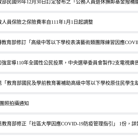
敘部民國99年12月30日訂定發布之「公務人員退休撫卹基金撥補
教人員保險之保險費率自111年1月1日起調整
轉教育部修訂「高級中等以下學校表演藝術類團隊練習因應COVID
加強宣導110年全國性公民投票，中央選舉委員會製作2支電視廣
送「教育部國民及學前教育署補助高級中等以下學校原住民學生助學金
10團照拍攝通知
送教育部修正「社區大學因應COVID-19防疫管理指引」 1份，