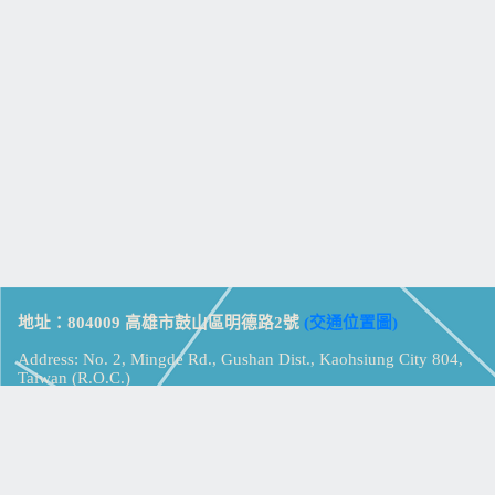
地址：804009 高雄市鼓山區明德路2號
(交通位置圖)
Address: No. 2, Mingde Rd., Gushan Dist., Kaohsiung City 804,
Taiwan (R.O.C.)
電話：07-5213258
(
分機表
)
傳真：07-5213259
【
Web_Phone_Call
】
瀏覽總計：
15323647