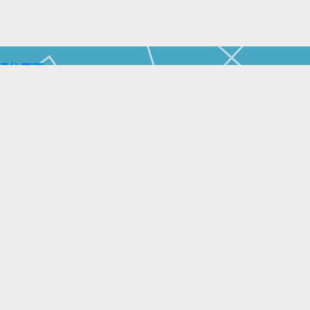
通位置圖)
aohsiung City 804, Taiwan (R.O.C.)