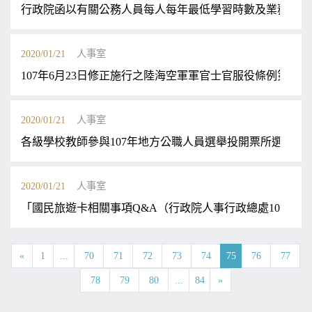
行政院函以有關公務人員每人每年最低學習時數及業務相關
2020/01/21
人事室
107年6月23日修正施行之陸海空軍軍官士官服役條例第33
2020/01/21
人事室
各級學校教師參與107年地方公職人員選舉投開票所選務工
2020/01/21
人事室
「國民旅遊卡相關事項Q&A（行政院人事行政總處107年1
«
1
...
70
71
72
73
74
75
76
77
78
79
80
...
84
»